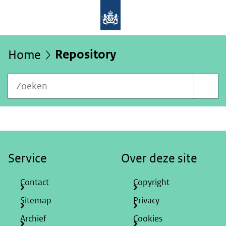
Repository
Home
U
bevindt
Zoeken
zich
binnen
hier:
Sociaal
en
Cultureel
Planbureau
Service
Over deze site
Contact
Copyright
Sitemap
Privacy
Archief
Cookies